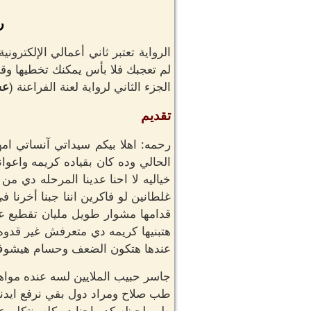
ر
الرواية تعتبر ثاني أعمالي الإلكترون
لم تعجبك فلا بأس يمكنك تخطيها وقر
الجزء الثاني لرواية لعنة الفراعنة (
عش
تقديم
رحمه: اهلا بيكم سيداتي آنساتي امه
الحالي وده كان بقياده كريمه واعو
خياليه لا احنا عدينا المرحله دي م
غلطانين لو فاكرين اننا جبنا أخرن
قدامها مشوار طويل مليان تقطيع ع
هتبنيها كريمه دي متعرفش غير قدوه
عندها هتكون الضعف وحسام هيشوف 
جاسر حبيب الملايين لسه عنده موا
طب صلاح ومراد دول بقي نرفع ايدنا 