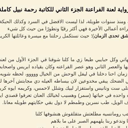
واية لعنة الفراعنة الجزء الثاني للكاتبة رحمة نبيل كاملة
ية ومنذ سنوات طويلة، لذا ليست الافضل في السرد وكذلك الحبكة، إ
اءة أعمالي الأخيرة فهي أكثر رقيًا وتطورًا من حيث كل شيء
ق تحدى الزمان
)؛ حيث نستكمل رحلتنا مع ميسرة وعائلتها الكريم
اتي وكل حبايبي طبعا زي ما كلنا شوفنا في الجزء الأول من لعن
انها والعصر الثاني وهو عصر الفراعنه وكان بقياده ابريس واصح
ن زمان احنا دخلنا في ليفل الوحش من الخيال ووووو، لحظه شويه ل
ا في الضحك يبقي مخدوعين لان ببساطه العيله دي مجابتش آخرها
لى ست ونانيس واستفزار لبيك وشلل لاحمس، وكريمه ايوه كريمه
 واحده في حياتها (سمر) وهسيب لخيالك العنان تعرفوا قصدي اي
الويل، طب نسرين وطمطم لا دول بقي حكايتهم طويله معانا.
هب رومانسيه مطلعتش متقلقوش هنشوفها كلنا
وندعو ربنا يلهمهم الصبر على ما بلاهم