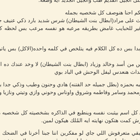
لى الجيل القديم طب والجيل الجديد ايه وضعه.
يكم احنا هنوصف كل شخصيه بجمله
 على مراد(ابطال بنت الشيطان) شرس شديد بارد ذكي عنيف جوا
غير للحبايب غامض بطريقه مرعبه هو نفسه مرعب بس لحظه كل
ا بس ده كل الكلام فيه يتلخص في كلمه واحده(الاكل) بس ياتري
من أسد وخالد وزياد (ابطال بنت الشيطان) لا وخد عندك ده ا
ث هنعدس ليفل الوحش في الباد بوي
شبه بحمزه (بطل جميله حد الفتنه) هادي وحنون وطيب وذكي جدا 
مد وسامر وفاطمه وشروق واوناس وحوني وازي وتيتي ونازيا ونو
قي كل اسم بيثبت نفسه وينطبع في الذاكره بشخصيته كل شخصيه
 كمت هتكون نهايته ايه المُلك هيكون لمين.
يبقي متعرفوش اللي جاي لو مفكرين اننا جبنا أخرنا في الضحك يب