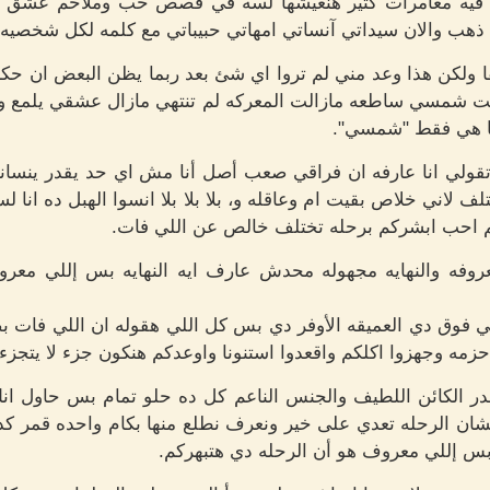
 فيه مغامرات كتير هنعيشها لسه في قصص حب وملاحم عشق ه
ب والان سيداتي آنساتي امهاتي حبيباتي مع كلمه لكل شخصيه بم
بقا ولكن هذا وعد مني لم تروا اي شئ بعد ربما يظن البعض ان ح
زالت شمسي ساطعه مازالت المعركه لم تنتهي مازال عشقي يلمع وكأ
لها هي فقط "شمسي".
تقولي انا عارفه ان فراقي صعب أصل أنا مش اي حد يقدر ينساني
 لاني خلاص بقيت ام وعاقله و، بلا بلا بلا انسوا الهبل ده انا ل
م احب ابشركم برحله تختلف خالص عن اللي فات.
عروفه والنهايه مجهوله محدش عارف ايه النهايه بس إللي معرو
 فوق دي العميقه الأوفر دي بس كل اللي هقوله ان اللي فات ب
مه وجهزوا اكلكم واقعدوا استنونا واوعدكم هنكون جزء لا يتجزء 
قدر الكائن اللطيف والجنس الناعم كل ده حلو تمام بس حاول
ان الرحله تعدي على خير ونعرف نطلع منها بكام واحده قمر ك
بس إللي معروف هو أن الرحله دي هتبهركم.