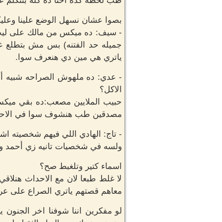
طب لحظه كده احنا ده كله بنتكلم ع
بصوا عشان نسهل الوضع علينا وعل
- سيف: ده ميكس من مالك على ليث
جميله حد الفتنه) بس مش بتطلع 
ياتري هي مين دي هنعرف سوا.
- عدي: ده ملهوش الصراحه شبيه أبد
الاكل؟
حبيب الملايين مصعب:ده بقي ميكس 
مصدقين طب هنشوف سوا في الاحدا
- تاج: الهادي اللي فيهم شخصيته ا
ولسه في شخصيات تانيه زي أحمد ومح
اسماء كتير وتلغبط صح؟
لا غلط طبعا لان مع الاحداث هنلا
معاهم قصتهم ياتري الصراع على عرش
لو مفكرين اننا شوفنا اخر الجنون 