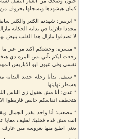
جنون وضحك من العيار الثقيل لسه
كمان هيشهدها ويسجلها بحروف من ذه
* ابريس: شهدتم الكثير والكثير سا
مجددا فلازلنا في بدايه الحكايه ما
لا تصدقوا مازال هذا القلب ينبض 
* ميسره: وحشتكم اكيد من غير ما 
رجعت ليكم تآني بس المره دي هتختلف
نفسي وفي عيون ابو الاباريس المه
* سيف: بدأنا رحله جديد البدايه م
هسطر نهايتها
* عدي: أنا مش هقول زي الناس اللي
هتخطف انفاسكم خالص فاربطوا الاحز
* مصعب: أنا واحد بقدر الجمال وب
انت مش قده فخليك لطيف معايا عش
يعني اطلع منها بعروسه مين عارف 