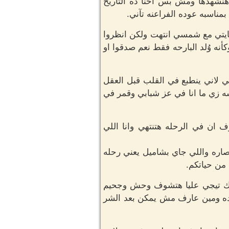
نشهدها ومش بس احنا ده التاريخ
ناسبه عوده الفراعنه تآني.
كايتي مع شمسي انتهت ولكن انظروا
نه وُلد البارحه فقط نعم صدقوا او
 لاني ينطبع في القلب قبل العقل
سه زي ما انا في عز شبابي وقمر في
ف ان في الرحله هتنتهي وانا اللي
صاره واللي جاي بشاميل يعني رحله
من حياتكم.
 انك تيجي عليا هتشوف وحش وجحيم
ده ومين عارف مش يمكن بعد الشر